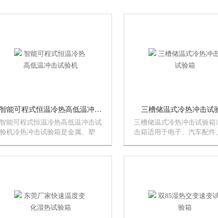
智能可程式恒温冷热高低温冲击试验机
三槽储温式冷热冲击试
智能可程式恒温冷热高低温冲击试
三槽储温式冷热冲击试验箱
验机冷热冲击试验箱是金属、塑
击箱适用于电子、汽车配件
料、橡胶、电子等材料行业*的测
属、化学材料、塑胶等行业
试设备，用于测试材料结构或复合
各种材料对高、低温的反复
材料，在瞬间下经*温及极低温的
力，试验产品于热涨冷缩产
连续环境下忍受的程度，得以在短
理伤害或化学变化，可确认
时间内检测试样因热胀冷...
品质，从精密的IC到重机...