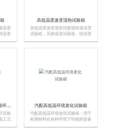
验箱
高低温度速变湿热试验箱
速温变
高低温度速变湿热试验箱快速温变
快温变
试验箱，又称温变试验箱、快温变
验箱、
试验箱、快速温湿度变化试验箱、
适用于
ESS环境应力筛选试验箱，适用于
它产
电工、电子、仪器仪表及其它产
低温交
品、零部件及材料在快速高低温交
变湿热环境下贮存、运...
广东电控柜温度快速变化循环试验箱
汽配高低温环境老化试验箱
环试验
汽配高低温环境老化试验箱：用于
电工元
检测材料在各种环境下性能的设备
实验部
及试验各种材料耐热、耐寒、耐
试数据
干、耐湿性能。适合电子、电器、