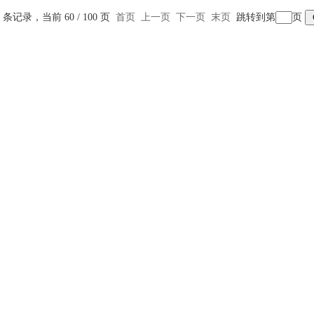
的准确性和一致性（可重复
9 条记录，当前 60 / 100 页
首页
上一页
下一页
末页
跳转到第
页
*条件。