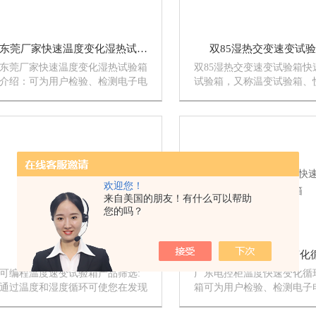
东莞厂家快速温度变化湿热试验箱
双85湿热交变速变试
东莞厂家快速温度变化湿热试验箱
双85湿热交变速变试验箱快
介绍：可为用户检验、检测电子电
试验箱，又称温变试验箱、
工元器件、零配件或相关行业的实
试验箱、快速温湿度变化试
验部门提供一个模拟环境，为测试
ESS环境应力筛选试验箱，
数据的准确性和一致性（可重复）
电工、电子、仪器仪表及其
提供*条件设计美观、结构合理、
品、零部件及材料在快速高
线条平滑、自然流畅。
变湿热环境下贮存、...
欢迎您！
来自美国的朋友！有什么可以帮助
您的吗？
可编程温度速变试验箱
可编程温度速变试验箱产品筛选:
广东电控柜温度快速变化循
通过温度和湿度循环可使您在发现
箱可为用户检验、检测电子
之前检测出产品存在的潜在缺陷，
器件、零配件或相关行业的
提高产品的质量和可靠性。
门提供一个模拟环境，为测