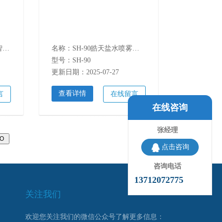
名称：SH-120皓天plc编程智能型盐雾腐蚀试验箱
名称：SH-90皓天盐水喷雾耐腐蚀试验箱
型号：SH-90
更新日期：2025-07-27
查看详情
言
在线留言
在线咨询
张经理
点击咨询
咨询电话
13712072775
关注我们
欢迎您关注我们的微信公众号了解更多信息：