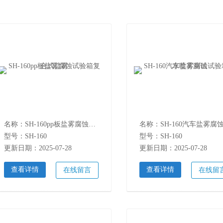
名称：SH-160pp板盐雾腐蚀试验箱复合式盐雾
型号：SH-160
型号：SH-160
更新日期：2025-07-28
更新日期：2025-07-28
查看详情
查看详情
在线留言
在线留