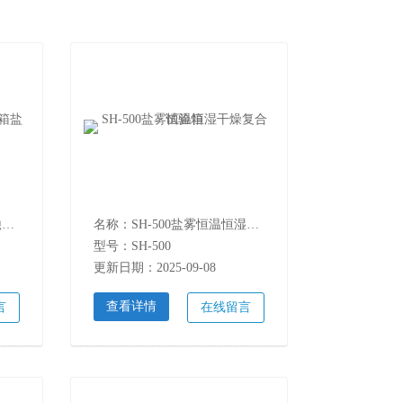
名称：SH-160汽车盐雾腐蚀试验箱盐水喷雾测试
名称：SH-500盐雾恒温恒湿干燥复合试验箱
型号：SH-500
更新日期：2025-09-08
查看详情
言
在线留言