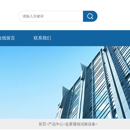
在线留言
联系我们
首页
>
产品中心
>
盐雾腐蚀试验设备
>