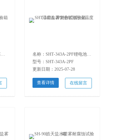
名称：SH-160智能型盐雾腐蚀试验箱
名称：SHT-343A-2PF锂电池行业温度湿度盐雾复合式试验箱
型号：SHT-343A-2PF
更新日期：2025-07-28
查看详情
言
在线留言