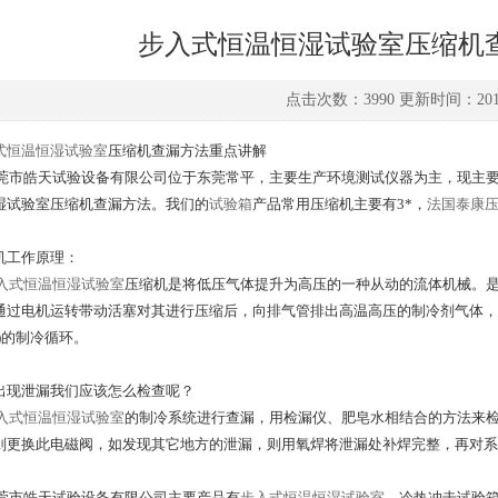
步入式恒温恒湿试验室压缩机
点击次数：3990 更新时间：2019-
式恒温恒湿试验室
压缩机查漏方法重点讲解
莞市皓天试验设备有限公司位于东莞常平，主要生产环境测试仪器为主，现主要
湿试验室压缩机查漏方法。我们的
试验箱
产品常用压缩机主要有
3
*，
法国泰康
机工作原理：
入式恒温恒湿试验室
压缩机是将低压气体提升为高压的一种从动的流体机械。
通过电机运转带动活塞对其进行压缩后，向排气管排出高温高压的制冷剂气体，
)
的制冷循环。
出现泄漏我们应该怎么检查呢？
入式恒温恒湿试验室
的制冷系统进行查漏，用检漏仪、肥皂水相结合的方法来
则更换此电磁阀，如发现其它地方的泄漏，则用氧焊将泄漏处补焊完整，再对系
莞市皓天试验设备有限公司主要产品有
步入式恒温恒湿试验室
、冷热冲击试验