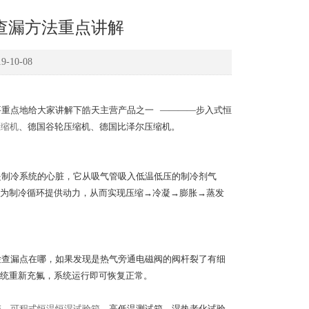
查漏方法重点讲解
10-08
重点地给大家讲解下皓天主营产品之一 ————步入式恒
压缩机
、德国谷轮压缩机、德国比泽尔压缩机。
是制冷系统的心脏，它从吸气管吸入低温低压的制冷剂气
为制冷循环提供动力，从而实现压缩→冷凝→膨胀→蒸发
检查漏点在哪，如果发现是热气旁通电磁阀的阀杆裂了有细
统重新充氟，系统运行即可恢复正常。
箱、
可程式恒温恒湿试验箱
、高低温测试箱、湿热老化试验