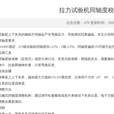
拉力试验机同轴度校
点击次数：478 更新时间：2026-
试验机上下夹具的轴线不同轴会产生弯曲应力，导致测试结果偏低。本文介绍同
同轴度要求
T 16491规定，0.5级试验机同轴度应≤12%；1级≤15%。同轴度偏差1%可能引起
检测工具
同轴度校准棒（应变式）或双引伸计法。应变式校准棒：两端装夹后，测量侧向
伸计，比较两侧伸长量，计算弯曲应变。
校准步骤
准棒装入上下夹具，施加最大力值的1%-2%预负荷，记录四个方向（0°、90°、1
夹具的位置或角度。
调整方法
机械式同轴度调整机构，通过调节松紧螺母或垫片来移动下夹具位置。电子万能
调整后重新测试。
周期
校准一次，更换夹具或碰撞后也应校准。