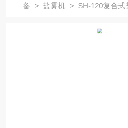
备
>
盐雾机
> SH-120​复
蚀检测