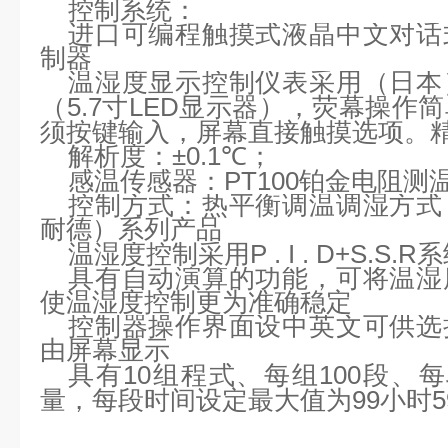
控制系统：
进口可编程触摸式液晶中文对话
制器
温湿度显示控制仪表采用（日本
5.7寸LED显示器），荧幕操作
（
须按键输入，屏幕直接触摸选项。精度
±0.1℃；
解析度：
PT100铂金电阻测
感温传感器：
控制方式：热平衡调温调湿方式
耐德）系列产品
P . I . D+S
温湿度控制采用
具有自动演算的功能，可将温湿
使温湿度控制更为准确稳定
控制器操作界面设中英文可供选
由屏幕显示
10组程式、每组100段、
具有
量，每段时间设定最大值为99小时5