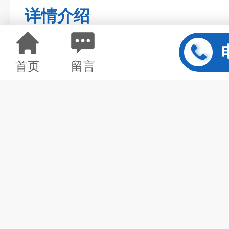
详情介绍
首页
留言
皓天冷热温度环境试验箱
采用飞利浦照明窗口灯、内置耐
;
察箱内产品试验情况
具有多种保护装置，性能安全可
拥有自主知识产权和外观设计以
技术
"优易控"UM
控制仪表采用日本*
制冷系统采用法国原装泰康压缩
水盘
核心电气元器件均采用施耐德等
沿袭国外环境试验设备*设计理