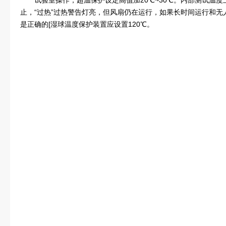
试验室操作，超温保护设定高值加20℃~30℃。内部测试温
止，“过热”过热警告灯亮，但风扇仍在运行，如果长时间运行和
是正确的[湿球温度保护装置应设置120℃。