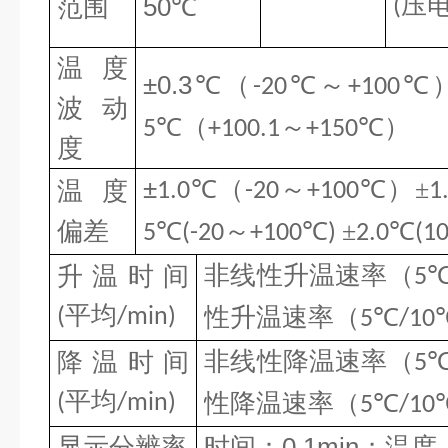
压
范围
50℃
(
温度
±0.
3
℃
（
℃～
℃
-20
+100
波动
℃（
～
℃）
5
+100.1
+150
度
±
℃（
～
℃）±
温度
1.0
-20
+100
1
偏差
℃
～
℃
±
℃
5
(-20
+100
)
2.0
(1
非线性升温速率（
升温时间
5
平均
性升温速率（
℃
(
/min)
5
/10
非线性降温速率（
降温时间
5
平均
性降温速率（
℃
(
/min)
5
/10
显示分辨率
时间：0.1min；温度