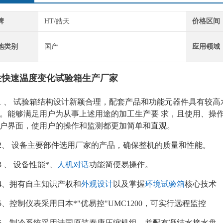
牌
HT/皓天
价格区间
地类别
国产
应用领域
性快速温度变化试验箱生产厂家
1 、 试验箱结构设计新颖合理，配套产品和功能元器件具有较
。能够满足用户为从事上述用途的加工生产要 求，且使用、操
户界面，使用户的操作和监测都更加简单和直观。
2、 设备主要部件选用厂家的产品，确保整机的质量和性能。
3 、 设备性能*、
人机对话
功能简便易操作。
4、拥有自主知识产权和
外观设计
以及掌握
环境试验箱
核心技术
5、控制仪表采用日本*"优易控"UMC1200，可实行远程监控
6、制冷系统采用法国原装泰康压缩机组，并配有凝结水接水盘