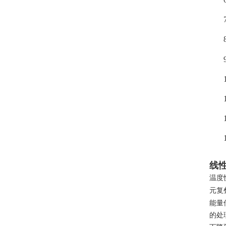
线
温度
元复
能量
的处