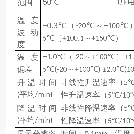
压
范围
50℃
(
温度
±0.
3
℃
（
℃～
℃
-20
+100
波动
℃（
～
℃）
5
+100.1
+150
度
±
℃（
～
℃）±
温度
1.0
-20
+100
1
偏差
℃
～
℃
±
℃
5
(-20
+100
)
2.0
(1
非线性升温速率（
升温时间
5
平均
性升温速率（
℃
(
/min)
5
/10
非线性降温速率（
降温时间
5
平均
性降温速率（
℃
(
/min)
5
/10
显示分辨率
时间：0.1min；温度