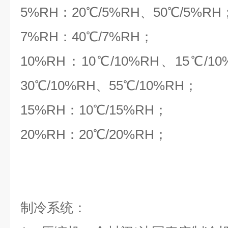
5%RH：20℃/5%RH、50℃/5%RH
7%RH：40℃/7%RH；
10%RH：10℃/10%RH、15℃/1
30℃/10%RH、55℃/10%RH；
15%RH：10℃/15%RH；
20%RH：20℃/20%RH；
制冷系统：