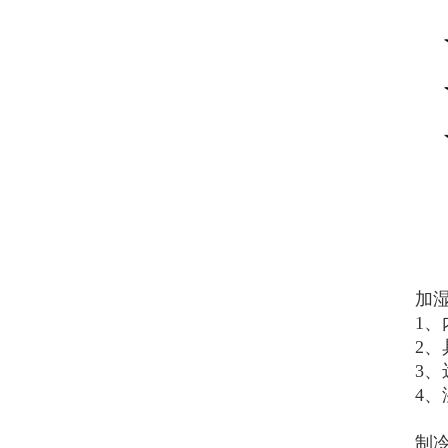
加湿
1、
2
3
4、
制