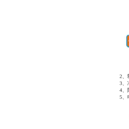
2、
3
4
5