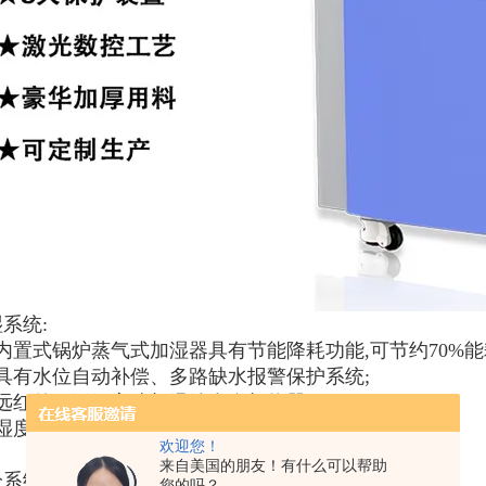
系统:
内置式锅炉蒸气式加湿器具有节能降耗功能,可节约70%能
、具有水位自动补偿、多路缺水报警保护系统;
、远红外不锈钢高速加温钛合金加热器;
湿度控制均采用P.I.D ＋S.S.R,系统同频道协调控制;
欢迎您！
来自美国的朋友！有什么可以帮助
冷系统：
您的吗？