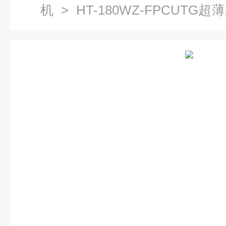
机
> HT-180WZ-FPCUT
机