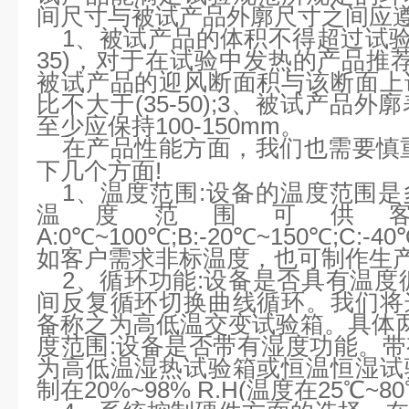
间尺寸与被试产品外廓尺寸之间应遵
1、被试产品的体积不得超过试验
35)，对于在试验中发热的产品推荐
被试产品的迎风断面积与该断面上
比不大于(35-50);3、被试产品
至少应保持100-150mm。
在产品性能方面，我们也需要慎
下几个方面!
1、温度范围:设备的温度范围
温度范围可供
A:0℃~100℃;B:-20℃~150℃;C:-4
如客户需求非标温度，也可制作生
2、循环功能:设备是否具有温度
间反复循环切换曲线循环。我们将
备称之为高低温交变试验箱。具体
度范围:设备是否带有湿度功能。
为高低温湿热试验箱或恒温恒湿试
制在20%~98% R.H(温度在25℃~8