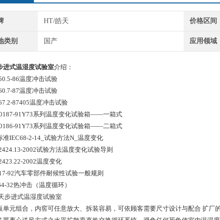
牌
HT/皓天
价格区间
地类别
国产
应用领域
步进式温湿度试验室
介绍：
150.5-86温度冲击试验
360.7-87温度冲击试验
367.2-87405温度冲击试验
T10187-91Y73系列温度变化试验箱——一箱式
T10186-91Y73系列温度变化试验箱——二箱式
准IEC68-2-14_试验方法N_温度变化
T2424.13-2002试验方法温度变化试验导则
2423.22-2002温度变化
T17-92汽车零部件耐候性试验一般规则
364-32热冲击（温度循环）
板单元组合，内窖可任意放大、拆装容易，可依顾客需要尺寸设计与配合 