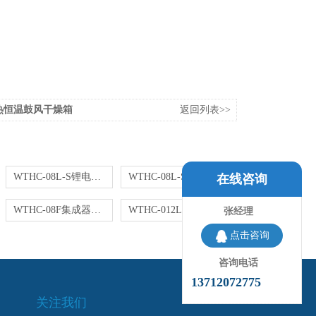
电热恒温鼓风干燥箱
返回列表>>
WTHC-08L-S锂电池步入式温湿度盐雾复合试验机
WTHC-08L-S人机一体步进式高低温试验室
在线咨询
WTHC-08F集成器恒温恒湿试验室步入式潮态箱
WTHC-012L-S步入式高低温交变试验箱
张经理
点击咨询
咨询电话
13712072775
关注我们