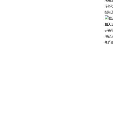
采用
冷冻
控制
皓天
开裂
胆优
热性