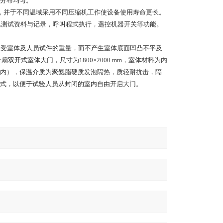
湿度分布均匀。
，并于不同温域采用不同压缩机工作使设备使用寿命更长。
收集测试资料与记录，呼叫程式执行，遥控机器开关等功能。
承受室体及人员试件的重量，而不产生室体底面凹凸不平及
双开式室体大门，尺寸为1800×2000 mm，室体材料为内
内），保温介质为聚氨脂硬质发泡隔热，质轻耐抗击，隔
式，以便于试验人员从封闭的室内自由开启大门。