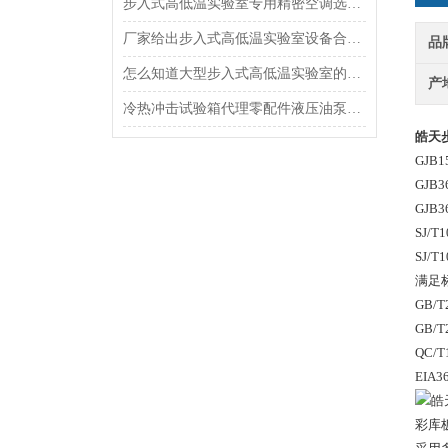
步入式高低温实验室专用精密空调选型要考虑哪些因素呢
厂家给出步入式高低温实验室设备合理降低消声的好方法
品
怎么知道大型步入式高低温实验室的品质如何?
产
冷热冲击试验箱代理零配件液压油泵噪声谈何?
皓天
GJB
GJB
GJB
SJ/
SJ/
满足标
GB/
GB/T
QC/
EIA
彩库