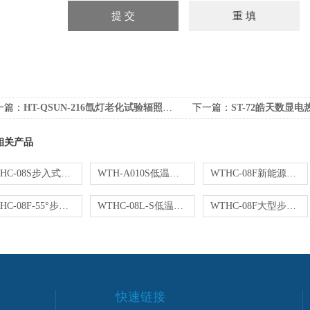
一篇：
HT-QSUN-216氙灯老化试验辐照度精度箱
下一篇：
ST-72皓天数显
相关产品
WTHC-08S步入式高低温湿热试验舱氢能源燃料测试
WTH-A010S低温恒温恒湿试验室常年运行
WTHC-08F新能源整车高低温试验室皓天定制
WTHC-08F-55°步入式恒温恒湿试验室
WTHC-08L-S低温冷起动环境步入式试验舱
WTHC-08F大型步入式恒温恒湿环境试验舱
快速链接