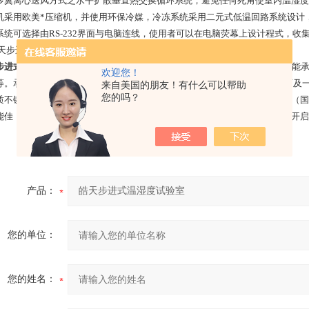
多翼离心送风方式之水平扩散垂直热交换循环系统，避免任何死角使室内温
机采用欧美*压缩机，并使用环保冷媒，冷冻系统采用二元式低温回路系统设计
系统可选择由RS-232界面与电脑连线，使用者可以在电脑荧幕上设计程式，
步进式温湿度试验室
底座采用8#槽钢焊接成网式框架，以便于在水平条件下能
欢迎您！
等。承受力200kg/每平方米 ，室体（试验室主体（壳体））分为六个室体面及一扇
来自美国的朋友！有什么可以帮助
您的吗？
质不锈钢板（防止长时间在湿度运行状态下内壁生锈），外胆为优质彩钢板（国
能佳，步入式恒温恒湿试验箱大门材料同样为彩钢板制成，大门拉手为内外开启
产品：
您的单位：
您的姓名：