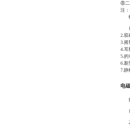
⑧二
注：
2.
3.
4.
5.
6.
7.
电