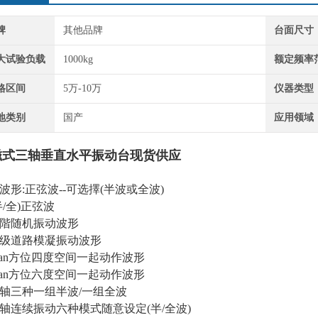
牌
其他品牌
台面尺寸
大试验负载
1000kg
额定频率
格区间
5万-10万
仪器类型
地类别
国产
应用领域
磁式三轴垂直水平振动台现货供应
波形
:正弦波--可选擇(半波或全波)
半/全)正弦波
階随机振动波形
级道路模凝振动波形
uan方位四度空间一起动作波形
uan方位六度空间一起动作波形
轴三种一组半波/一组全波
轴连续振动六种模式随意设定(半/全波)