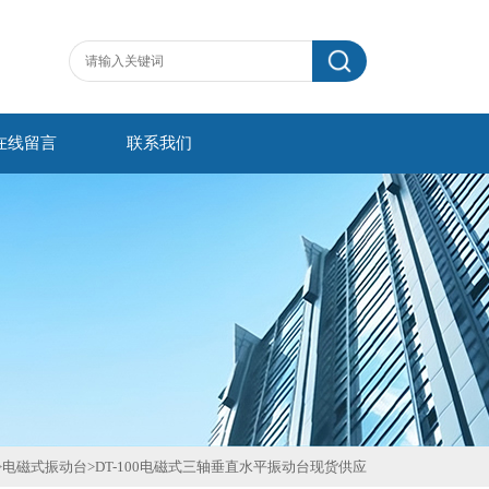
在线留言
联系我们
>
电磁式振动台
>
DT-100电磁式三轴垂直水平振动台现货供应