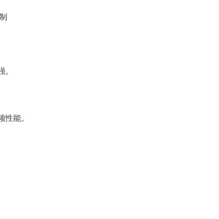
制
强。
频性能。