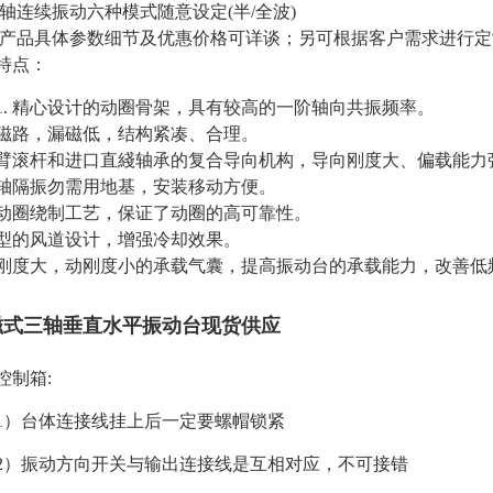
轴连续振动六种模式随意设定(半/全波)
产品具体参数细节及优惠价格可详谈；另可根据客户需求进行定
特点：
1.
精心设计的动圈骨架，具有较高的一阶轴向共振频率。
双磁路，漏磁低，结构紧凑、合理。
摇臂滚杆和进口直綫轴承的复合导向机构，导向刚度大、偏载能力
耳轴隔振勿需用地基，安装移动方便。
的动圈绕制工艺，保证了动圈的高可靠性。
新型的风道设计，增强冷却效果。
静刚度大，动刚度小的承载气囊，提高振动台的承载能力，改善低
磁式三轴垂直水平振动台现货供应
控制箱
:
1）台体连接线挂上后一定要螺帽锁紧
2）振动方向开关与输出连接线是互相对应，不可接错