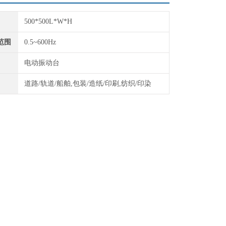
500*500L*W*H
范围
0.5~600Hz
电动振动台
道路/轨道/船舶,包装/造纸/印刷,纺织/印染