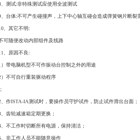
8、测试:非特殊测试应使用全波测试
9、台体:不可产生碰撞声，上下中心轴互碰会造成弹簧钢片断裂
10、其它不明:
不可随便改动内部组件及线路
11、原因不良:
1）带电脑机型不可作振动台控制之外的用途
2）不可自行重装驱动程序
；
2、作ISTA-IA测试时，要操作员守护试件，防止试件滑出台面；
3、齿轮减速箱定期更换；
4、不工作时切断所有电源，保持清洁；
5、非工作人员不能随意操作