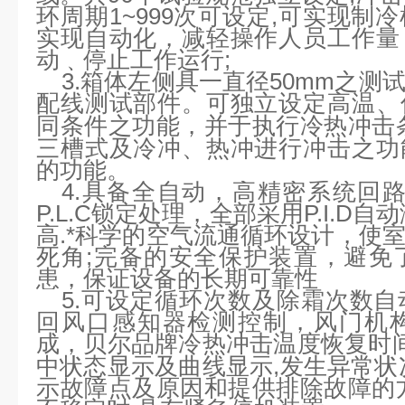
环周期1~999次可设定,可实现制
实现自动化，减轻操作人员工作量
动﹑停止工作运行;
3.箱体左侧具一直径50mm之
配线测试部件。可独立设定高温、
同条件之功能，并于执行冷热冲击
三槽式及冷冲、热冲进行冲击之功
的功能。
4.具备全自动，高精密系统回
P.L.C锁定处理，全部采用P.I.D
高.*科学的空气流通循环设计，使
死角;完备的安全保护装置，避免
患，保证设备的长期可靠性
5.可设定循环次数及除霜次数自
回风口感知器检测控制，风门机构
成，贝尔品牌
冷热冲击
温度恢复时
中状态显示及曲线显示,发生异常状
示故障点及原因和提供排除故障的