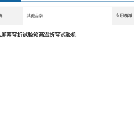
牌
其他品牌
应用领域
机屏幕弯折试验箱高温折弯试验机
备结构特征
1 结构特点
体材料 外壁材料：
2mm 冷轧板烤漆；内壁材料：
0mm 不锈钢板 SUS﹟304 .
材料 100mm 耐高温硬质聚氨酯泡沫(加阻燃材质）
察窗 观察窗材料：三层导电膜发热钢化耐热中空玻璃
窗尺寸：有效视线 W 160× H 200mm
度：大于 80mm
寸：500×530mm（宽×高）
密封条：采用耐高温 150℃、耐低温-80℃的硅胶门封
好，不会因为温度的变化使门封条变硬，导致门漏气。