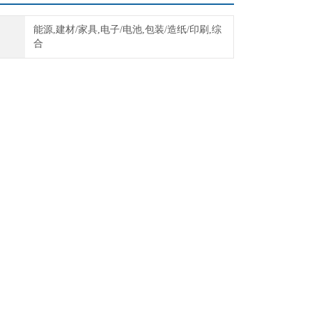
能源,建材/家具,电子/电池,包装/造纸/印刷,综
合
（带除雾）
条，密封性