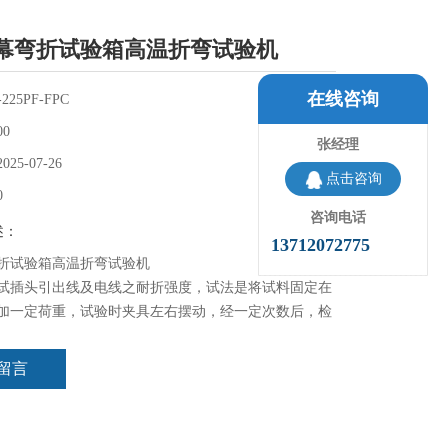
幕弯折试验箱高温折弯试验机
在线咨询
225PF-FPC
00
张经理
2025-07-26
点击咨询
0
咨询电话
述：
13712072775
折试验箱高温折弯试验机
试插头引出线及电线之耐折强度，试法是将试料固定在
加一定荷重，试验时夹具左右摆动，经一定次数后，检
；或至无法通电时，查看其总极摆动次数。本机能自动
弯折至无法通电时，并能自动停止操作。
留言
合UL817等有关标准“软线组件和电源软线通用安全要
。适用于有关生产厂家和质检部门对电源线、DC线进行