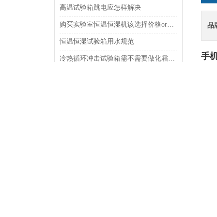
高温试验箱跳电应怎样解决
购买实验室恒温恒湿机该选择价格or品质?
品
恒温恒湿试验箱用水规范
手
冷热循环冲击试验箱需不需要做化霜和頻率
应用恒温恒湿试验箱请先做好准备
设
5.
恒温恒湿机的工作原理与结构
箱
如何控制紫外线老化箱温度
1.
1.
高低温测试箱的特性
保温
观
观察
门厚
门尺
门
能