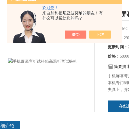
欢迎您！
手机屏
来自加利福尼亚波莫纳的朋友！有
什么可以帮助您的吗？
型号：
SMC-
浏览量：
29
更新时间：
价格：
6800
简要描
手机屏幕弯
本机专门测
夹具上，并
视其断线率
计数，试料
在线
本试验机符
求"的规定
弯曲试验。
详细介绍