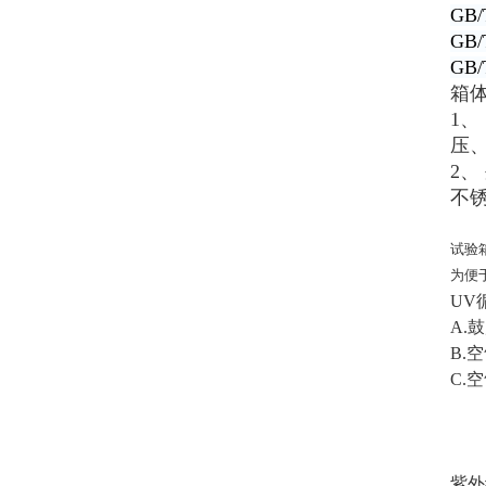
GB
GB
GB
箱
1、
压、
2、
不
试验
为便
UV
A.
B.
C.
紫外