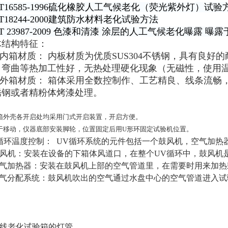
/T16585-1996硫化橡胶人工气候老化（荧光紫外灯）试验
/T18244-2000建筑防水材料老化试验方法
/T 23987-2009 色漆和清漆 涂层的人工气候老化曝露 
体结构特征：
 内箱材质： 内板材质为优质SUS304不锈钢，具有良
弯曲等热加工性好，无热处理硬化现象（无磁性，使用温度-
 外箱材质： 箱体采用全数控制作、工艺精良、线条流畅，
锈钢或者精粉体烤漆处理。
箱外壳各开启处均采用门式开启装置，开启方便。
于移动，仪器底部安装脚轮，位置固定后用U形环固定试验机位置。
循环温度控制： UV循环系统的元件包括一个鼓风机，空气加热
鼓风机：安装在设备的下箱体风道口，在整个UV循环中，鼓风机
空气加热器：安装在鼓风机上部的空气管道里，在需要时用来加
空气分配系统：鼓风机吹出的空气通过水盘中心的空气管道进入
线老化试验箱的灯管