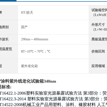
试验箱空
牌
HT/皓天
（LxWx
外形尺寸
地类别
国产
（L×W×
外波长
290nm～400nmmm
黑板温度
照温度范
RT+10℃～70℃；℃
价格区间
型
紫外老化箱
应用领域
涂料紫外线老化试验箱340nm
照标准:
/T16422.1-2006塑料实验室光源暴露试验方法 第3部分
/T16422.3-2014 塑料实验室光源暴露试验方法 第3部分
/T14522-2008机械工业产品用塑料、涂料、橡胶材料 