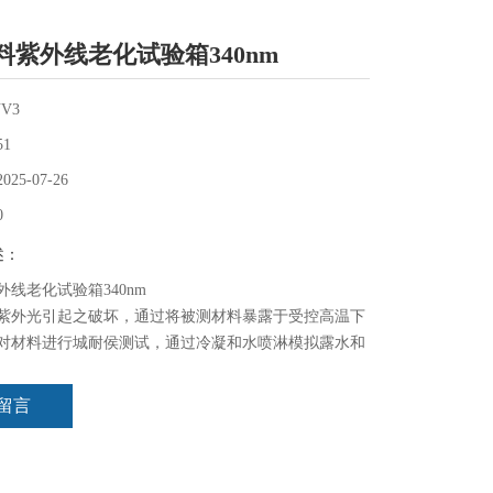
料紫外线老化试验箱340nm
UV3
51
2025-07-26
0
述：
线老化试验箱340nm
紫外光引起之破坏，通过将被测材料暴露于受控高温下
对材料进行城耐侯测试，通过冷凝和水喷淋模拟露水和
几天或几个星期的时间，紫外线辐照设备就可以再现在
个月甚至几年的时间才会发生的损伤。
留言