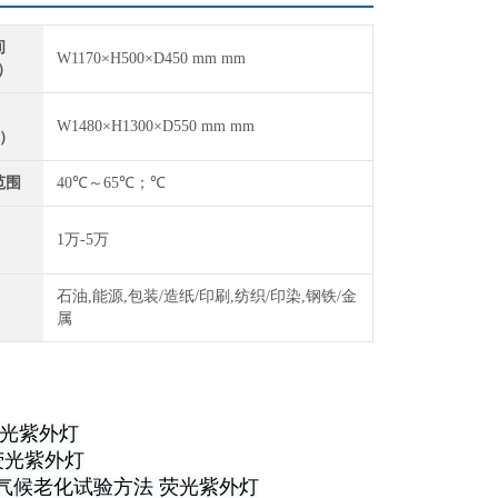
间
W1170×H500×D450 mm mm
H）
W1480×H1300×D550 mm mm
H）
范围
40℃～65℃；℃
1万-5万
石油,能源,包装/造纸/印刷,纺织/印染,钢铁/金
属
：荧光紫外灯
：荧光紫外灯
人工气候老化试验方法 荧光紫外灯