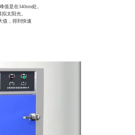
射峰值是在340nm处。
模拟太阳光。
*大值，得到快速