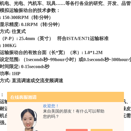
机电、光电、汽机车、玩具……等各行各业的研究、开发、品管
模拟运输振动台
的技术参数：
 150-300RPM（转/分钟）
显示精度: 0.1RPM（转/分钟）
方式: 往复式
（P-P）: 25.4mm（英寸） 符合ISTA/EN71运输标准
 100KG
运输振动台的有效台面（长*宽）（米）: 1.0*1.2M
定范围: （1seconds秒~99hour小时）或0.1seconds秒~300hou
间限定: 0-15seconds秒
功率: 1HP
方式: 直流调速或交流变频调速
：
运输
振动试验台
适用于玩具、电子、家具、礼品、陶瓷、通讯、
欢迎您！
耐运输效果或耐久性均匀。数字仪表显示振动频率；同步静噪皮
来自美国的朋友！有什么可以帮助
机台底座采用重型槽钢配减振胶垫，安装方便，运行平稳，无需
您的吗？
强。