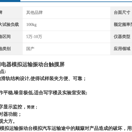
牌
其他品牌
台面尺寸
大试验负载
100kg
额定频率
格区间
5万-10万
仪器类型
地类别
国产
应用领域
用电器模拟运输振动台触摸屏
点:
*的滑轨结构设计,使得试样装夹方便、可靠；
运作平稳,噪音极低,适合写字楼及实验室安装;
数字显示监控，
简便；
定时器功能；
美观大方。
模拟运输振动台
模拟汽车运输途中的颠簸对产品造成的破坏，用