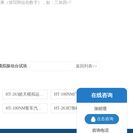
果（填写阿拉伯数字），如：三加四=7
振动台试块振动平台震动台
返回列表>>
HT-263皓天模拟运输振动台汽车颠簸测试
HT-100NM广州电子产品模拟运输震动机
在线咨询
HT-100NM客车汽车座椅模拟运输振动试验机
HT-263灯饰模拟颠簸运输振动台
张经理
点击咨询
咨询电话