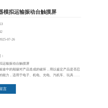
器模拟运输振动台触摸屏
63
42
2025-07-26
述：
拟运输振动台触摸屏
输途中的颠簸对产品造成的破坏，用以鉴定产品是否忍
的能力，适用于电子、机电、光电、汽机车、玩具……
的研究、开发、品管、制造。是您提高产品质量可靠性
。
留言