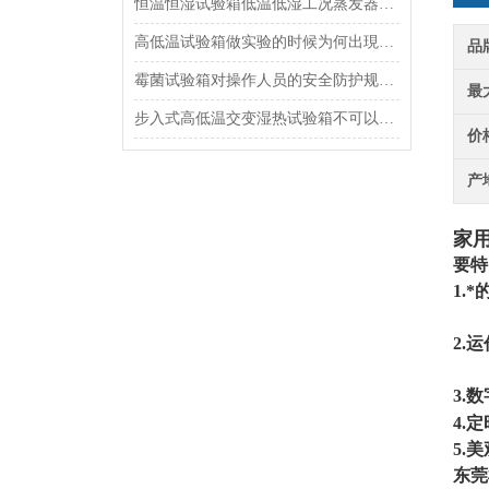
恒温恒湿试验箱低温低湿工况蒸发器结冰机理与化霜策略优化
高低温试验箱做实验的时候为何出現凝露
品
霉菌试验箱对操作人员的安全防护规定及伤害
最
步入式高低温交变湿热试验箱不可以检测的物体
价
产
家
要特
1.
2.
3.
4.
5.
东莞