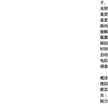
子、
东莞
速度:
速度
振动
振幅
载重:
模拟
时间设
启动时
电机
调速
概述
模拟
察其
全；
能力