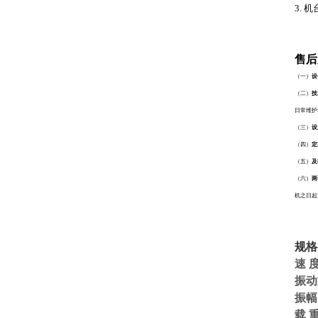
3.
机
售后
（一）
设
（二）
技
日常维护
（三）
设
（四）
定
（五）
及
（六）
两
机之日起
规格
速 
振动
振幅
载 