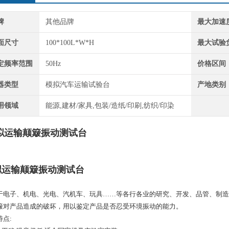
牌
其他品牌
最大加速
面尺寸
100*100L*W*H
最大试验
定频率范围
50Hz
价格区间
器类型
模拟汽车运输试验台
产地类别
用领域
能源,建材/家具,包装/造纸/印刷,纺织/印染
拟运输颠簸振动测试台
拟运输颠簸振动测试台
于电子、机电、光电、汽机车、玩具……等各行各业的研究、开发、品管、制造
簸对产品造成的破坏，用以鉴定产品是否忍受环境振动的能力。
特点: