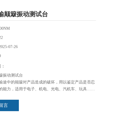
输颠簸振动测试台
100NM
22
2025-07-26
0
述：
簸振动测试台
输途中的颠簸对产品造成的破坏，用以鉴定产品是否忍
的能力，适用于电子、机电、光电、汽机车、玩具……
的研究、开发、品管、制造。是您提高产品质量可靠性
。
留言