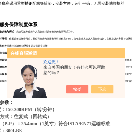
台底座采用重型槽钢配减振胶垫，安装方便，运行平稳，无需安装地脚螺丝
服务保障制度体系
备安装与调试：
我公司派专业操作人员负责对设备整体的安装调试工作。
术培训：
仪器设备运抵贵司后，我公司免费为使用者培训操作员2-3名，由专业技术培训人员负责培训，主要培训内容是：仪器
和保养等课程,以确保仪器设备以后的正常运转。
立在线号码：
开通24小时号码在线，随时解答使用者在实际操作中出现的问题。
期回访：
安装调试完毕后，保固期内每个季度，售后服务人员回访一次，听取客户意见，指导操作员正确使用并及保养注意事项
欢迎您！
来自美国的朋友！有什么可以帮助
时处理：
仪器设备出现临时故障，接到使用者通知后，2小时内公司售后服务人员进行语音指导。叫修服务，24小时响应，另外
您的吗？
年保修，终身维护
。自购机之日起，我公司两年之内向用户提供免费调试，维修及配件更换服务（易损件除外），但经我公司技
贰年以后，使用方设备出现一切故障，我公司将提供无偿的技术援助，并为使用方提供高效的维修服务，包括故障维修、原厂配
参数：
度：150-300RPM（转/分钟）
方式：往复式（回转式）
（P-P）：25.4mm（1英寸）符合ISTA/EN71运输标准
重：300LBS