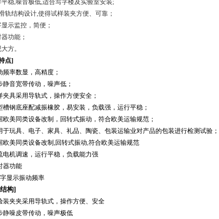
运作平稳,噪音极低,适合写字楼及实验室安装;
*的滑轨结构设计,使得试样装夹方便、可靠；
数字显示监控，简便；
时器功能；
观大方。
特点]
动频率数显，高精度；
步静音宽带传动，噪声低；
样夹具采用导轨式，操作方便安全；
型槽钢底座配减振橡胶，易安装，负载强，运行平稳；
据欧美同类设备改制，回转式振动，符合欧美运输规范；
用于玩具、电子、家具、礼品、陶瓷、包装运输业对产品的包装进行检测试验；
据欧美同类设备改制,回转式振动,符合欧美运输规范
流电机调速，运行平稳，负载能力强
时器功能
字显示振动频率
结构]
验装夹夹采用导轨式，操作方便、安全
步静噪皮带传动，噪声极低