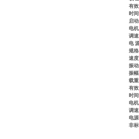
有效
时间
启动
电机
调速
电 源
规格
速度：
振动
振幅
载重
有效台
时间
电机
调速
电源：
非标