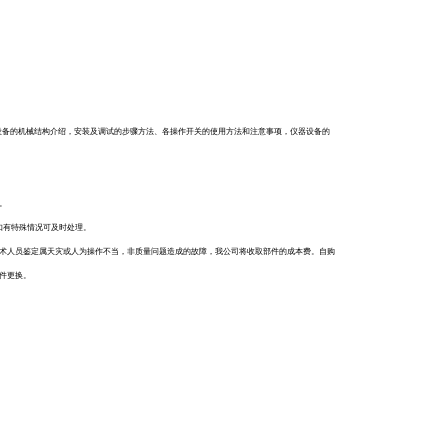
设备的机械结构介绍，安装及调试的步骤方法、各操作开关的使用方法和注意事项，仪器设备的
。
如有特殊情况可及时处理。
术人员鉴定属天灾或人为操作不当，非质量问题造成的故障，我公司将收取部件的成本费。自购
件更换。