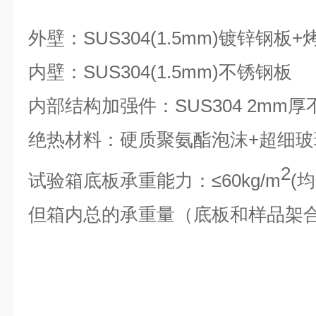
外壁：
SUS304(1.
5
mm)
镀锌
钢板
+
内壁：SUS304(1.
5
mm)不锈钢板
内部结构加强件：SUS304 2mm
绝热材料：硬质聚氨酯泡沫+超细玻
2
试验箱底板承重能力：
≤
60kg/m
(
但箱内总的承重量（底板和样品架合