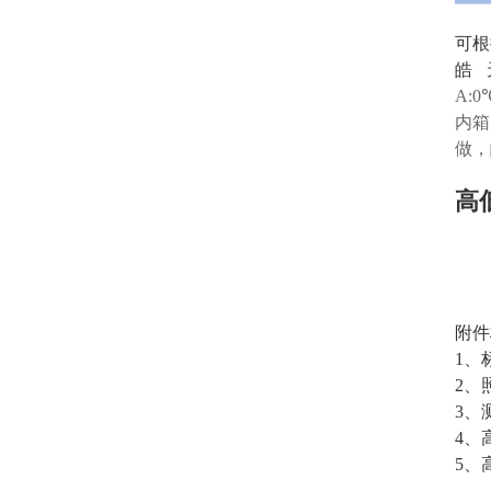
可根
皓
A:0
内箱
做，
高
附件
1、
2、
3、
4、
5、