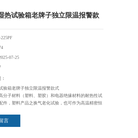
湿热试验箱老牌子独立限温报警款
225PF
74
2025-07-25
7
述：
试验箱老牌子独立限温报警款式
高分子材料（塑料、塑胶）和电器绝缘材料的耐热性试
配件，塑料产品之换气老化试验，也可作为高温精密恒
物品进行干燥、烘培、热处理等。
留言