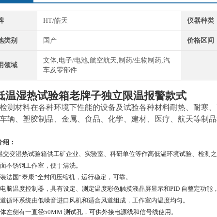
牌
HT/皓天
仪器种类
地类别
国产
价格区间
文体,电子/电池,航空航天,制药/生物制药,汽
用领域
车及零部件
低温湿热试验箱老牌子独立限温报警款式
检测材料在各种环境下性能的设备及试验各种材料耐热、耐寒、
车辆、塑胶制品、金属、食品、化学、建材、医疗、航天等制品
介绍：
温交变湿热试验箱供工矿企业、实验室、科研单位等作高低温环境试验、检测之
镜面不锈钢工作室，便于清洗。
原装法国“泰康”全封闭压缩机，运行稳定，可靠。
微电脑温度控制器，具有设定、测定温度彩色触摸液晶屏显示和PID 自整定功能
风道循环系统由低噪音进口风机和适合风道组成，工作室内温度均匀。
箱体左侧有一直径50MM 测试孔，可供外接电源线和信号线使用。