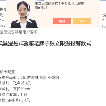
来自美国的朋友！有什么可以帮助
您的吗？
据要求做更低的湿度，我们叫低温低湿试验箱。
天设备的恒温恒湿试验箱温度范围分为
℃~+150℃
B:-20℃~+150℃
C:-40℃~+150℃
D:-60℃~+150℃
E
容积：从小型22L、36L、80L、150L、225L、408L、80
皓天设备满足用户要求。
低温湿热试验箱老牌子独立限温报警款式
标准配置
标准样品架：2套 材质SUS304不锈钢
照明灯：飞利浦 1只
测试孔：直径50mm
高温硅胶塞：1 只
高档万向脚轮：4只