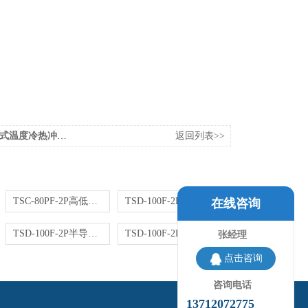
冷热冲击循环试验机仪器仪表
返回列表>>
TSC-80PF-2P高低温冷热冲击试验箱两厢式
TSD-100F-2P高低温冷热冲击试验箱半导体芯片封装
在线咨询
TSD-100F-2P半导体两箱式温度冲击试验箱
TSD-100F-2P航天航空配件温度速冲高低温冲击箱
张经理
点击咨询
咨询电话
13712072775