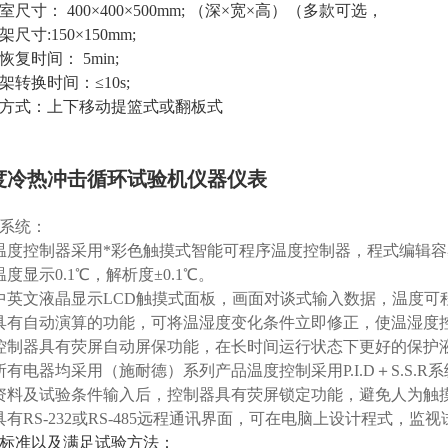
室尺寸： 400×400×500mm; （深×宽×高）
（多款可选，
尺寸:150×150mm;
恢复时间： 5min;
架转换时间：≤10s;
方式：上下移动提篮式或翻板式
度冷热冲击循环试验机仪器仪表
系统：
温度控制器采用*彩色触摸式智能可程序温度控制器，程式编辑
温度显示0.1℃，解析度±0.1℃。
中英文液晶显示LCD触摸式面板，画面对谈式输入数据，温度可
具有自动演算的功能，可将温湿度变化条件立即修正，使温湿度
控制器具有荧屏自动屏保功能，在长时间运行状态下更好的保护
所有电器均采用（施耐德）系列产品温度控制采用P.I.D＋S.S.
资料及试验条件输入后，控制器具有荧屏锁定功能，避免人为触
具有RS-232或RS-485远程通讯界面，可在电脑上设计程式，
标准以及满足试验方法：