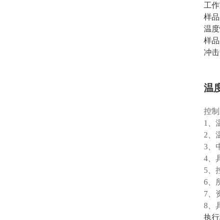
工作
样品架
温度
样品
冲击
温
控制
1、
2、
3、
4、
5、
6、
7、
8、
执行