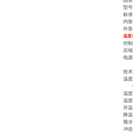
品名
型号
标准
内形
外形
温度
控制
压缩
电源
技术
温度
温度
温度
升温
降温
预冷
冲击