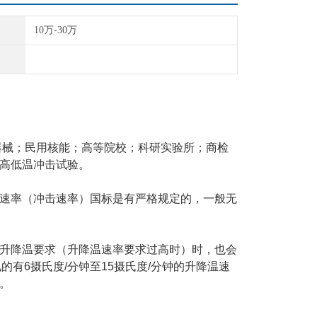
10万-30万
器械；民用核能；高等院校；科研实验所；商检
高低温冲击试验。
速率（冲击速率）国标是有严格规定的，一般无
升降温要求（升降温速率要求过高时）时，也会
见的有
6
摄氏度
/
分钟至
15
摄氏度
/
分钟的升降温速
。