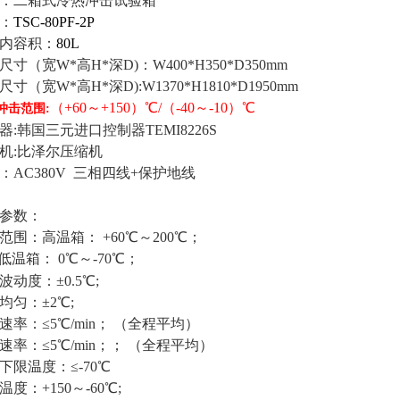
：二箱式冷热冲击试验箱
：
TSC-80PF-2P
内容积：
80L
尺寸（宽W*高H*深D)：W400*H350*D350mm
尺寸
（宽W*高H*深D)
:W1370*H1810*D1950mm
（+60～+150）℃/（-40～-10）℃
冲击范围:
器:韩国三元进口控制器TEMI8226S
机:比泽尔压缩机
：AC380V 三相四线+保护地线
参数：
范围：高温箱： +60℃～200℃；
低温箱： 0℃～-70℃；
波动度：±0.5℃;
均匀：±2℃;
速率：≤5℃/min； （全程平均）
速率：≤5℃/min；； （全程平均）
下限温度：≤-70℃
温度：+150～-60℃;